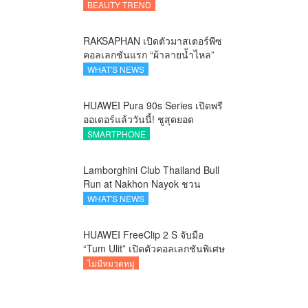
แคร์ลักชัวรีจากอังกฤษ ยกระดับ
BEAUTY TREND
การดูแลเส้นผมคนเอเชีย
RAKSAPHAN เปิดตัวมาสเตอร์พีซ
คอลเลกชันแรก “ผ้าลายน้ำไหล”
ยกระดับภูมิปัญญาท้องถิ่นสู่งาน
WHAT'S NEWS
ศิลป์ระดับสากล
HUAWEI Pura 90s Series เปิดพรี
ออเดอร์แล้ววันนี้! ชูสุดยอด
นวัตกรรมกล้อง พร้อม AI อัจฉริยะ
SMARTPHONE
และ 5G Advanced
Lamborghini Club Thailand Bull
Run at Nakhon Nayok ชวน
คาราวานกระทิงดุ สัมผัสธรรมชาติ
WHAT'S NEWS
เมืองรอง ณ นครนายก
HUAWEI FreeClip 2 S จับมือ
“Tum Ulit” เปิดตัวคอลเลกชันพิเศษ
Space Explorer ถ่ายทอดศิลปะบน
ไม่มีหมวดหมู่
เคสหูฟัง