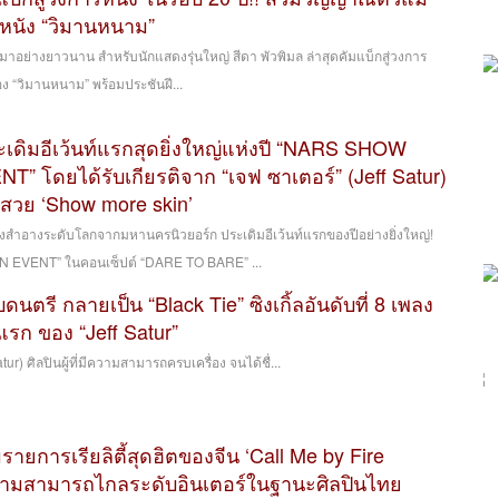
หนัง “วิมานหนาม”
มาอย่างยาวนาน สำหรับนักแสดงรุ่นใหญ่ สีดา พัวพิมล ล่าสุดคัมแบ็กสู่วงการ
่อง “วิมานหนาม” พร้อมประชันฝี...
เดิมอีเว้นท์แรกสุดยิ่งใหญ่แห่งปี “NARS SHOW
 โดยได้รับเกียรติจาก “เจฟ ซาเตอร์” (Jeff Satur)
วสวย ‘Show more skin’
องสำอางระดับโลกจากมหานครนิวยอร์ก ประเดิมอีเว้นท์แรกของปีอย่างยิ่งใหญ่!
EVENT” ในคอนเซ็ปต์ “DARE TO BARE” ...
ดนตรี กลายเป็น “Black Tie” ซิงเกิ้ลอันดับที่ 8 เพลง
รก ของ “Jeff Satur”
ศิลปินผู้ที่มีความสามารถครบเครื่อง จนได้ชื่...
มรายการเรียลิตี้สุดฮิตของจีน ‘Call Me by Fire
วามสามารถไกลระดับอินเตอร์ในฐานะศิลปินไทย