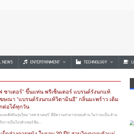
L NEWS
ENTERTAINMENT
TECHNOLOGY
L
ฟ ซาเตอร์” ขึ้นแท่น พรีเซ็นเตอร์ แบรนด์รังนกแท้
โฆษณา “แบรนด์รังนกแท้วิตามินอี” กลิ่นมะพร้าว เติม
กต่อได้ทุกวัน
สดงและศิลปินรุ่นใหม่ “เจฟ ซาเตอร์” ที่มีความสามารถรอบด้าน ไม่ว่าจะเป็น ด้าน
งการเป็นโปรดิวเซอร์ ฝีม...
มแบ็กสู่วงการหนัง ในรอบ 20 ปี!! สวมวิญญาณตัวแม่