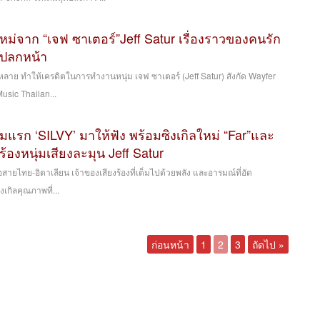
ใหม่จาก “เจฟ ซาเตอร์”Jeff Satur เรื่องราวของคนรัก
แปลกหน้า
ย ทำให้เครดิตในการทำงานหนุ่ม เจฟ ซาเตอร์ (Jeff Satur) สังกัด Wayfer
usic Thailan...
ั้มแรก ‘SILVY’ มาให้ฟัง พร้อมซิงเกิลใหม่ “Far”และ
้องหนุ่มเสียงละมุน Jeff Satur
ื้อสายไทย-อิตาเลียน เจ้าของเสียงร้องที่เต็มไปด้วยพลัง และอารมณ์ที่อัด
เกิลคุณภาพที่...
ก่อนหน้า
1
2
3
ถัดไป »