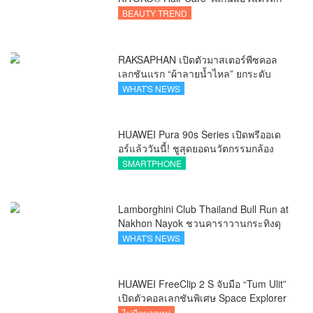
ชัวรีจากอังกฤษ ยกระดับการดูแลเส้นผม
BEAUTY TREND
คนเอเชีย
RAKSAPHAN เปิดตัวมาสเตอร์พีซคอล
เลกชันแรก “ผ้าลายน้ำไหล” ยกระดับ
ภูมิปัญญาท้องถิ่นสู่งานศิลป์ระดับสากล
WHAT'S NEWS
HUAWEI Pura 90s Series เปิดพรีออเด
อร์แล้ววันนี้! ชูสุดยอดนวัตกรรมกล้อง
พร้อม AI อัจฉริยะและ 5G Advanced
SMARTPHONE
Lamborghini Club Thailand Bull Run at
Nakhon Nayok ชวนคาราวานกระทิงดุ
สัมผัสธรรมชาติเมืองรอง ณ นครนายก
WHAT'S NEWS
HUAWEI FreeClip 2 S จับมือ “Tum Ulit”
เปิดตัวคอลเลกชันพิเศษ Space Explorer
ถ่ายทอดศิลปะบนเคสหูฟัง
ไม่มีหมวดหมู่