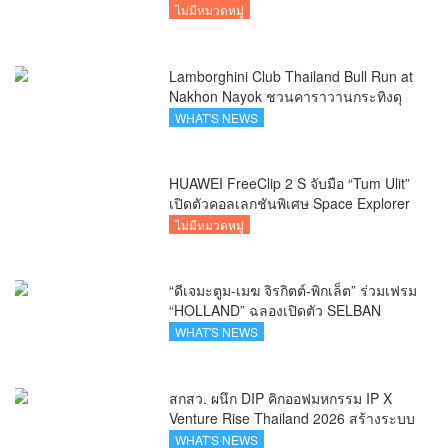
ไม่มีหมวดหมู่
Lamborghini Club Thailand Bull Run at
Nakhon Nayok ชวนคาราวานกระทิงดุ
สัมผัสธรรมชาติเมืองรอง ณ นครนายก
WHAT'S NEWS
HUAWEI FreeClip 2 S จับมือ “Tum Ulit”
เปิดตัวคอลเลกชันพิเศษ Space Explorer
ถ่ายทอดศิลปะบนเคสหูฟัง
ไม่มีหมวดหมู่
“ดีเจมะตูม-เมฆ จิรกิตต์-พิกเล็ต” ร่วมเฟรม
“HOLLAND” ฉลองเปิดตัว SELBAN
แบรนด์แฟชั่นครีเอทีฟ เชื่อมคัลเจอร์ไทย-
WHAT'S NEWS
เกาหลี
สกสว. ผนึก DIP คิกออฟมหกรรม IP X
Venture Rise Thailand 2026 สร้างระบบ
นิเวศเชื่อมทรัพย์สินทางปัญญาผ่าน
WHAT'S NEWS