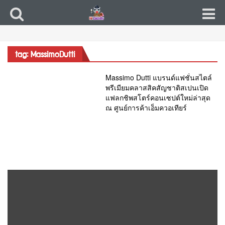
tag: MassimoDutti
Massimo Dutti แบรนด์แฟชั่นสไตล์
พรีเมียมคลาสสิคสัญชาติสเปนเปิด
แฟลกชิพสโตร์คอนเซปต์ใหม่ล่าสุด
ณ ศูนย์การค้าเอ็มควอเทียร์