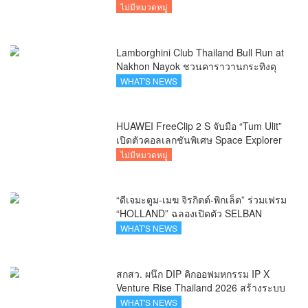
ไม่มีหมวดหมู่
Lamborghini Club Thailand Bull Run at
Nakhon Nayok ชวนคาราวานกระทิงดุ
สัมผัสธรรมชาติเมืองรอง ณ นครนายก
WHAT'S NEWS
HUAWEI FreeClip 2 S จับมือ “Tum Ulit”
เปิดตัวคอลเลกชันพิเศษ Space Explorer
ถ่ายทอดศิลปะบนเคสหูฟัง
ไม่มีหมวดหมู่
“ดีเจมะตูม-เมฆ จิรกิตต์-พิกเล็ต” ร่วมเฟรม
“HOLLAND” ฉลองเปิดตัว SELBAN
แบรนด์แฟชั่นครีเอทีฟ เชื่อมคัลเจอร์ไทย-
WHAT'S NEWS
เกาหลี
สกสว. ผนึก DIP คิกออฟมหกรรม IP X
Venture Rise Thailand 2026 สร้างระบบ
นิเวศเชื่อมทรัพย์สินทางปัญญาผ่าน
WHAT'S NEWS