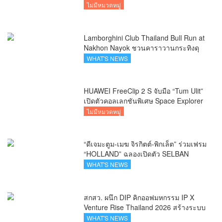
ไม่มีหมวดหมู่
Lamborghini Club Thailand Bull Run at
Nakhon Nayok ชวนคาราวานกระทิงดุ
สัมผัสธรรมชาติเมืองรอง ณ นครนายก
WHAT'S NEWS
HUAWEI FreeClip 2 S จับมือ “Tum Ulit”
เปิดตัวคอลเลกชันพิเศษ Space Explorer
ถ่ายทอดศิลปะบนเคสหูฟัง
ไม่มีหมวดหมู่
“ดีเจมะตูม-เมฆ จิรกิตต์-พิกเล็ต” ร่วมเฟรม
“HOLLAND” ฉลองเปิดตัว SELBAN
แบรนด์แฟชั่นครีเอทีฟ เชื่อมคัลเจอร์ไทย-
WHAT'S NEWS
เกาหลี
สกสว. ผนึก DIP คิกออฟมหกรรม IP X
Venture Rise Thailand 2026 สร้างระบบ
นิเวศเชื่อมทรัพย์สินทางปัญญาผ่าน
WHAT'S NEWS