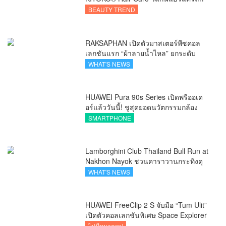
ชัวรีจากอังกฤษ ยกระดับการดูแลเส้นผม
BEAUTY TREND
คนเอเชีย
RAKSAPHAN เปิดตัวมาสเตอร์พีซคอล
เลกชันแรก “ผ้าลายน้ำไหล” ยกระดับ
ภูมิปัญญาท้องถิ่นสู่งานศิลป์ระดับสากล
WHAT'S NEWS
HUAWEI Pura 90s Series เปิดพรีออเด
อร์แล้ววันนี้! ชูสุดยอดนวัตกรรมกล้อง
พร้อม AI อัจฉริยะและ 5G Advanced
SMARTPHONE
Lamborghini Club Thailand Bull Run at
Nakhon Nayok ชวนคาราวานกระทิงดุ
สัมผัสธรรมชาติเมืองรอง ณ นครนายก
WHAT'S NEWS
HUAWEI FreeClip 2 S จับมือ “Tum Ulit”
เปิดตัวคอลเลกชันพิเศษ Space Explorer
ถ่ายทอดศิลปะบนเคสหูฟัง
ไม่มีหมวดหมู่