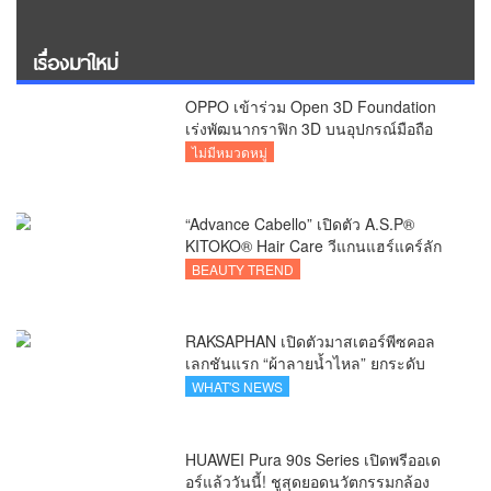
เรื่องมาใหม่
OPPO เข้าร่วม Open 3D Foundation
เร่งพัฒนากราฟิก 3D บนอุปกรณ์มือถือ
ไม่มีหมวดหมู่
“Advance Cabello” เปิดตัว A.S.P®
KITOKO® Hair Care วีแกนแฮร์แคร์ลัก
ชัวรีจากอังกฤษ ยกระดับการดูแลเส้นผม
BEAUTY TREND
คนเอเชีย
RAKSAPHAN เปิดตัวมาสเตอร์พีซคอล
เลกชันแรก “ผ้าลายน้ำไหล” ยกระดับ
ภูมิปัญญาท้องถิ่นสู่งานศิลป์ระดับสากล
WHAT'S NEWS
HUAWEI Pura 90s Series เปิดพรีออเด
อร์แล้ววันนี้! ชูสุดยอดนวัตกรรมกล้อง