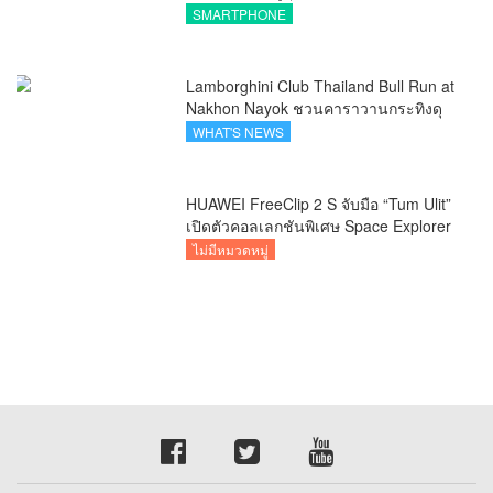
พร้อม AI อัจฉริยะและ 5G Advanced
SMARTPHONE
Lamborghini Club Thailand Bull Run at
Nakhon Nayok ชวนคาราวานกระทิงดุ
สัมผัสธรรมชาติเมืองรอง ณ นครนายก
WHAT'S NEWS
HUAWEI FreeClip 2 S จับมือ “Tum Ulit”
เปิดตัวคอลเลกชันพิเศษ Space Explorer
ถ่ายทอดศิลปะบนเคสหูฟัง
ไม่มีหมวดหมู่