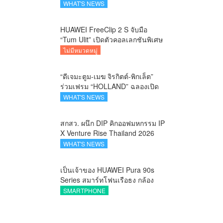
คาราวานกระทิงดุ สัมผัสธรรมชาติ
WHAT'S NEWS
เมืองรอง ณ นครนายก
HUAWEI FreeClip 2 S จับมือ
“Tum Ulit” เปิดตัวคอลเลกชันพิเศษ
Space Explorer ถ่ายทอดศิลปะบน
ไม่มีหมวดหมู่
เคสหูฟัง
“ดีเจมะตูม-เมฆ จิรกิตต์-พิกเล็ต”
ร่วมเฟรม “HOLLAND” ฉลองเปิด
ตัว SELBAN แบรนด์แฟชั่น
WHAT'S NEWS
ครีเอทีฟ เชื่อมคัลเจอร์ไทย-เกาหลี
สกสว. ผนึก DIP คิกออฟมหกรรม IP
X Venture Rise Thailand 2026
สร้างระบบนิเวศเชื่อมทรัพย์สินทาง
WHAT'S NEWS
ปัญญาผ่านกองทุน ววน. เพิ่มคุณค่า
งานวิจัยไทย
เป็นเจ้าของ HUAWEI Pura 90s
Series สมาร์ทโฟนเรือธง กล้อง
ถ่ายสวยสมจริงทุกระยะ พร้อมของ
SMARTPHONE
สมนาคุณและสิทธิพิเศษสุดคุ้มห้าม
พลาด