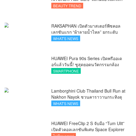
ชัวรีจากอังกฤษ ยกระดับการดูแลเส้นผม
BEAUTY TREND
คนเอเชีย
RAKSAPHAN เปิดตัวมาสเตอร์พีซคอล
เลกชันแรก “ผ้าลายน้ำไหล” ยกระดับ
ภูมิปัญญาท้องถิ่นสู่งานศิลป์ระดับสากล
WHAT'S NEWS
HUAWEI Pura 90s Series เปิดพรีออเด
อร์แล้ววันนี้! ชูสุดยอดนวัตกรรมกล้อง
พร้อม AI อัจฉริยะและ 5G Advanced
SMARTPHONE
Lamborghini Club Thailand Bull Run at
Nakhon Nayok ชวนคาราวานกระทิงดุ
สัมผัสธรรมชาติเมืองรอง ณ นครนายก
WHAT'S NEWS
HUAWEI FreeClip 2 S จับมือ “Tum Ulit”
เปิดตัวคอลเลกชันพิเศษ Space Explorer
ถ่ายทอดศิลปะบนเคสหูฟัง
ไม่มีหมวดหมู่