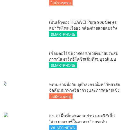
ไม่มีหมวดหมู่
เป็นเจ้าของ HUAWEI Pura 90s Series
สมาร์ทโฟนเรือธง กล้องถ่ายสวยสมจริง
ทุกระยะ พร้อมของสมนาคุณและสิทธิ
SMARTPHONE
พิเศษสุดคุ้มห้ามพลาด
เชื่อมต่อไร้ขีดจำกัด! หัวเว่ยขยายประสบ
การณ์สมาร์ทอีโคซิสเต็มที่สมบูรณ์แบบ
ไร้รอยต่อ ครบ จบ ในที่เดียวที่ HUAWEI
SMARTPHONE
AppGallery
ททท. ร่วมมือกับ จุฬาลงกรณ์มหาวิทยาลัย
จัดสัมมนาทางวิชาการและการตลาดเชิง
รุกแนะเคล็ดลับปรับธุรกิจท่องเที่ยวไทย
ไม่มีหมวดหมู่
“ขายได้ ขายดี ขายนาน”
อย. ลงพื้นที่ตลาดสามย่าน แนะวิธีเช็ก
“สารบอแรกซ์ในอาหาร” ยกระดับ
ตลาดสดปลอดภัยเพื่อผู้บริโภค
WHAT'S NEWS