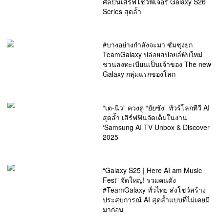
ศิลปินเสิร์ฟโชว์ฟีเจอร์ Galaxy S26
Series สุดล้ำ
#บางอย่างกำลังจะมา ซัมซุงยก
TeamGalaxy ปล่อยสปอยล์พับใหม่
ชวนลงทะเบียนเป็นเจ้าของ The new
Galaxy กลุ่มแรกของโลก
“เต-นิว” ควงคู่ “ยัยซัง” ทัวร์โลกทีวี AI
สุดล้ำ เสิร์ฟฟินจัดเต็มในงาน
‘Samsung AI TV Unbox & Discover
2025
“Galaxy S25 | Here AI am Music
Fest” จัดใหญ่! รวมคนดัง
#TeamGalaxy ทั่วไทย ส่งโชว์สร้าง
ประสบการณ์ AI สุดล้ำแบบที่ไม่เคยมี
มาก่อน