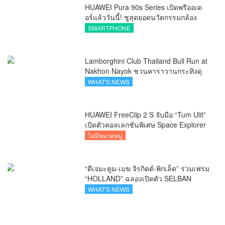
HUAWEI Pura 90s Series เปิดพรีออเด
อร์แล้ววันนี้! ชูสุดยอดนวัตกรรมกล้อง
พร้อม AI อัจฉริยะและ 5G Advanced
SMARTPHONE
Lamborghini Club Thailand Bull Run at
Nakhon Nayok ชวนคาราวานกระทิงดุ
สัมผัสธรรมชาติเมืองรอง ณ นครนายก
WHAT'S NEWS
HUAWEI FreeClip 2 S จับมือ “Tum Ulit”
เปิดตัวคอลเลกชันพิเศษ Space Explorer
ถ่ายทอดศิลปะบนเคสหูฟัง
ไม่มีหมวดหมู่
“ดีเจมะตูม-เมฆ จิรกิตต์-พิกเล็ต” ร่วมเฟรม
“HOLLAND” ฉลองเปิดตัว SELBAN
แบรนด์แฟชั่นครีเอทีฟ เชื่อมคัลเจอร์ไทย-
WHAT'S NEWS
เกาหลี