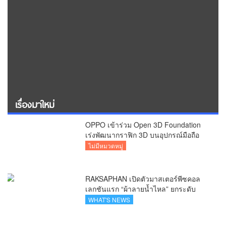
เรื่องมาใหม่
OPPO เข้าร่วม Open 3D Foundation
เร่งพัฒนากราฟิก 3D บนอุปกรณ์มือถือ
ไม่มีหมวดหมู่
RAKSAPHAN เปิดตัวมาสเตอร์พีซคอล
เลกชันแรก “ผ้าลายน้ำไหล” ยกระดับ
ภูมิปัญญาท้องถิ่นสู่งานศิลป์ระดับสากล
WHAT'S NEWS