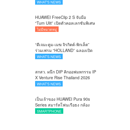
คาราวานกระทิงดุ สัมผัสธรรมชาติ
WHAT'S NEWS
เมืองรอง ณ นครนายก
HUAWEI FreeClip 2 S จับมือ
“Tum Ulit” เปิดตัวคอลเลกชันพิเศษ
Space Explorer ถ่ายทอดศิลปะบน
ไม่มีหมวดหมู่
เคสหูฟัง
“ดีเจมะตูม-เมฆ จิรกิตต์-พิกเล็ต”
ร่วมเฟรม “HOLLAND” ฉลองเปิด
ตัว SELBAN แบรนด์แฟชั่น
WHAT'S NEWS
ครีเอทีฟ เชื่อมคัลเจอร์ไทย-เกาหลี
สกสว. ผนึก DIP คิกออฟมหกรรม IP
X Venture Rise Thailand 2026
สร้างระบบนิเวศเชื่อมทรัพย์สินทาง
WHAT'S NEWS
ปัญญาผ่านกองทุน ววน. เพิ่มคุณค่า
งานวิจัยไทย
เป็นเจ้าของ HUAWEI Pura 90s
Series สมาร์ทโฟนเรือธง กล้อง
ถ่ายสวยสมจริงทุกระยะ พร้อมของ
SMARTPHONE
สมนาคุณและสิทธิพิเศษสุดคุ้มห้าม
พลาด