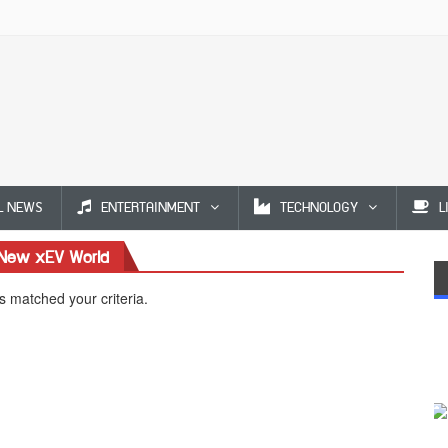
L NEWS
ENTERTAINMENT
TECHNOLOGY
L
 New xEV World
s matched your criteria.