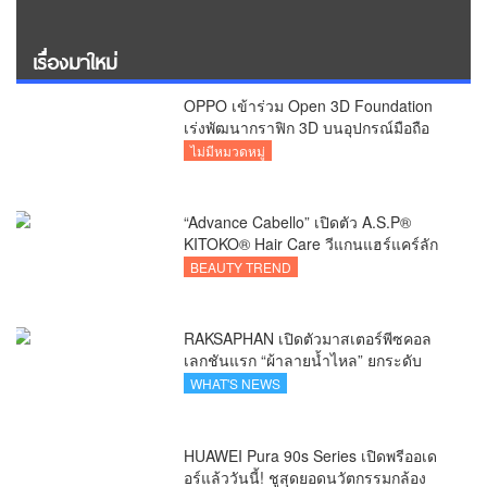
เรื่องมาใหม่
OPPO เข้าร่วม Open 3D Foundation
เร่งพัฒนากราฟิก 3D บนอุปกรณ์มือถือ
ไม่มีหมวดหมู่
“Advance Cabello” เปิดตัว A.S.P®
KITOKO® Hair Care วีแกนแฮร์แคร์ลัก
ชัวรีจากอังกฤษ ยกระดับการดูแลเส้นผม
BEAUTY TREND
คนเอเชีย
RAKSAPHAN เปิดตัวมาสเตอร์พีซคอล
เลกชันแรก “ผ้าลายน้ำไหล” ยกระดับ
ภูมิปัญญาท้องถิ่นสู่งานศิลป์ระดับสากล
WHAT'S NEWS
HUAWEI Pura 90s Series เปิดพรีออเด
อร์แล้ววันนี้! ชูสุดยอดนวัตกรรมกล้อง