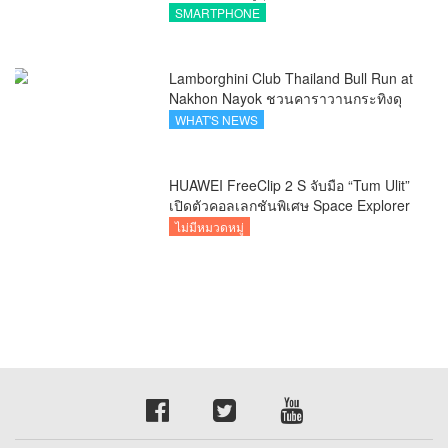
พร้อม AI อัจฉริยะและ 5G Advanced
SMARTPHONE
Lamborghini Club Thailand Bull Run at
Nakhon Nayok ชวนคาราวานกระทิงดุ
สัมผัสธรรมชาติเมืองรอง ณ นครนายก
WHAT'S NEWS
HUAWEI FreeClip 2 S จับมือ “Tum Ulit”
เปิดตัวคอลเลกชันพิเศษ Space Explorer
ถ่ายทอดศิลปะบนเคสหูฟัง
ไม่มีหมวดหมู่