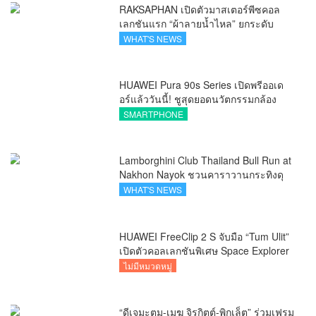
RAKSAPHAN เปิดตัวมาสเตอร์พีซคอล
เลกชันแรก “ผ้าลายน้ำไหล” ยกระดับ
ภูมิปัญญาท้องถิ่นสู่งานศิลป์ระดับสากล
WHAT'S NEWS
HUAWEI Pura 90s Series เปิดพรีออเด
อร์แล้ววันนี้! ชูสุดยอดนวัตกรรมกล้อง
พร้อม AI อัจฉริยะและ 5G Advanced
SMARTPHONE
Lamborghini Club Thailand Bull Run at
Nakhon Nayok ชวนคาราวานกระทิงดุ
สัมผัสธรรมชาติเมืองรอง ณ นครนายก
WHAT'S NEWS
HUAWEI FreeClip 2 S จับมือ “Tum Ulit”
เปิดตัวคอลเลกชันพิเศษ Space Explorer
ถ่ายทอดศิลปะบนเคสหูฟัง
ไม่มีหมวดหมู่
“ดีเจมะตูม-เมฆ จิรกิตต์-พิกเล็ต” ร่วมเฟรม