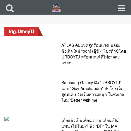
tag: UrboyTJ
ATLAS คัมแบคสุดร้อนแรง! ปล่อย
ซิงเกิลใหม่ “ooh! (อู้ว์!)” โปรดิวซ์โดย
URBOYTJ พร้อมเสน่ห์ที่ไม่อาจละ
สายตา
Samsung Galaxy ดึง “URBOYTJ”
และ “Goy Arachaporn” กับโปรเจ็ค
สุดพิเศษ จัดเต็มความสนุก ในซิงเกิล
ใหม่ ‘Better with me’
เบื่อแล้วเป็นเพื่อน อยากเลื่อนเป็น
แฟน (ได้ไหม)? ฟัง “BF” ใน MV