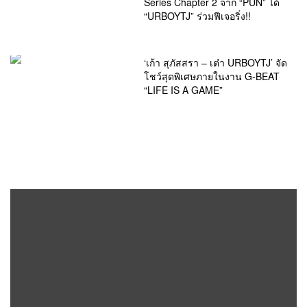
Series Chapter 2 จาก “PUN” ได้
“URBOYTJ” ร่วมฟีเจอริ่ง!!
‘เก้า สุภัสสรา – เต๋า URBOYTJ’ จัด
โชว์สุดพิเศษภายในงาน G-BEAT
“LIFE IS A GAME”