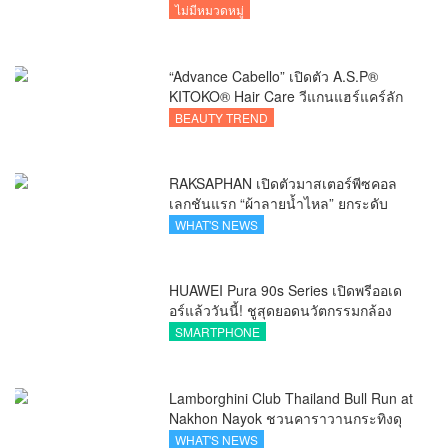
ไม่มีหมวดหมู่
“Advance Cabello” เปิดตัว A.S.P®
KITOKO® Hair Care วีแกนแฮร์แคร์ลัก
ชัวรีจากอังกฤษ ยกระดับการดูแลเส้นผม
BEAUTY TREND
คนเอเชีย
RAKSAPHAN เปิดตัวมาสเตอร์พีซคอล
เลกชันแรก “ผ้าลายน้ำไหล” ยกระดับ
ภูมิปัญญาท้องถิ่นสู่งานศิลป์ระดับสากล
WHAT'S NEWS
HUAWEI Pura 90s Series เปิดพรีออเด
อร์แล้ววันนี้! ชูสุดยอดนวัตกรรมกล้อง
พร้อม AI อัจฉริยะและ 5G Advanced
SMARTPHONE
Lamborghini Club Thailand Bull Run at
Nakhon Nayok ชวนคาราวานกระทิงดุ
สัมผัสธรรมชาติเมืองรอง ณ นครนายก
WHAT'S NEWS