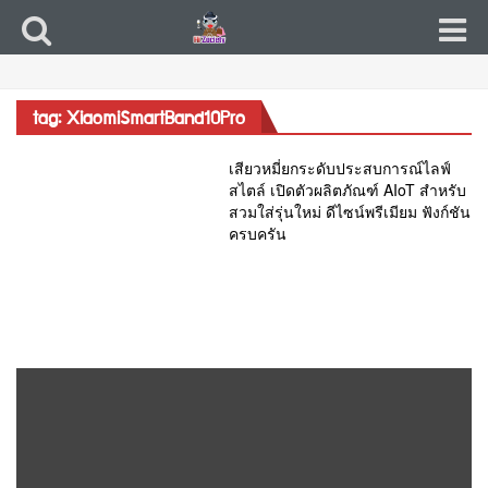
tag: XiaomiSmartBand10Pro
เสียวหมี่ยกระดับประสบการณ์ไลฟ์
สไตล์ เปิดตัวผลิตภัณฑ์ AIoT สำหรับ
สวมใส่รุ่นใหม่ ดีไซน์พรีเมียม ฟังก์ชัน
ครบครัน