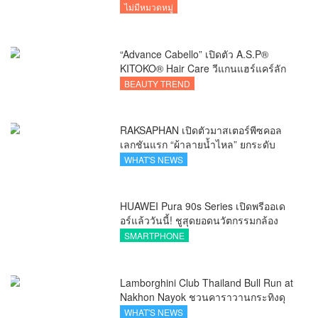
ไม่มีหมวดหมู่
“Advance Cabello” เปิดตัว A.S.P®
KITOKO® Hair Care วีแกนแฮร์แคร์ลัก
ชัวรีจากอังกฤษ ยกระดับการดูแลเส้นผม
BEAUTY TREND
คนเอเชีย
RAKSAPHAN เปิดตัวมาสเตอร์พีซคอล
เลกชันแรก “ผ้าลายน้ำไหล” ยกระดับ
ภูมิปัญญาท้องถิ่นสู่งานศิลป์ระดับสากล
WHAT'S NEWS
HUAWEI Pura 90s Series เปิดพรีออเด
อร์แล้ววันนี้! ชูสุดยอดนวัตกรรมกล้อง
พร้อม AI อัจฉริยะและ 5G Advanced
SMARTPHONE
Lamborghini Club Thailand Bull Run at
Nakhon Nayok ชวนคาราวานกระทิงดุ
สัมผัสธรรมชาติเมืองรอง ณ นครนายก
WHAT'S NEWS