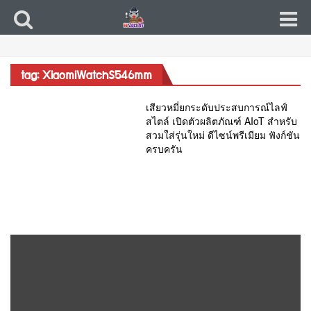
tag: XiaomiWatchS546mm
เสียวหมี่ยกระดับประสบการณ์ไลฟ์
สไตล์ เปิดตัวผลิตภัณฑ์ AIoT สำหรับ
สวมใส่รุ่นใหม่ ดีไซน์พรีเมียม ฟังก์ชัน
ครบครัน