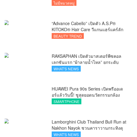
ไม่มีหมวดหมู่
“Advance Cabello” เปิดตัว A.S.P®
KITOKO® Hair Care วีแกนแฮร์แคร์ลัก
ชัวรีจากอังกฤษ ยกระดับการดูแลเส้นผม
BEAUTY TREND
คนเอเชีย
RAKSAPHAN เปิดตัวมาสเตอร์พีซคอล
เลกชันแรก “ผ้าลายน้ำไหล” ยกระดับ
ภูมิปัญญาท้องถิ่นสู่งานศิลป์ระดับสากล
WHAT'S NEWS
HUAWEI Pura 90s Series เปิดพรีออเด
อร์แล้ววันนี้! ชูสุดยอดนวัตกรรมกล้อง
พร้อม AI อัจฉริยะและ 5G Advanced
SMARTPHONE
Lamborghini Club Thailand Bull Run at
Nakhon Nayok ชวนคาราวานกระทิงดุ
สัมผัสธรรมชาติเมืองรอง ณ นครนายก
WHAT'S NEWS