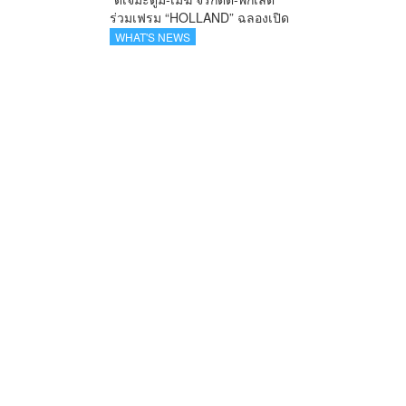
ร่วมเฟรม “HOLLAND” ฉลองเปิด
ตัว SELBAN แบรนด์แฟชั่น
WHAT'S NEWS
ครีเอทีฟ เชื่อมคัลเจอร์ไทย-เกาหลี