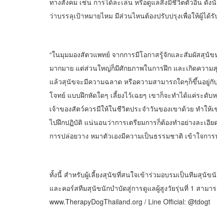
ทางสังคม เช่น การได้ละเล่น หรือดูแลสิ่งมีชีวิตตัวอื่น ด
ว่าบรรลุเป้าหมายไหม มีส่วนไหนต้องปรับปรุงเพื่อให้ผู้ได้
“ในมุมมองสัตวแพทย์ จากการมีโอกาสรู้จักและสัมผัสสุนัขหล
มากมาย แต่ส่วนใหญ่ก็มีศักยภาพในการฝึก และเกิดความสุ
แล้วสุนัขจะมีความฉลาด หรือความสามารถใดๆก็ขึ้นอยู่กับ
โจทย์ แบบฝึกหัดใดๆ เลี้ยงไว้เฉยๆ เขาก็จะทำได้แค่ระดับหนึ
เจ้าของสัตว์ควรมีให้ในชีวิตประจำวันของเขาด้วย ทำให้เขา
ไปฝึกปฏิบัติ แน่นอนว่าการเตรียมการก็ต้องทำอย่างละเอีย
การปล่อยวาง หมาตัวเองมีความเป็นธรรมชาติ เข้าใจการปฏิบ
ทั้งนี้ สำหรับผู้เลี้ยงสุนัขที่สนใจเข้าร่วมอบรมเป็นทีมสุนั
และคอร์สทีมสุนัขนักบำบัดสู่การดูแลผู้สูงวัยรุ่นที่ 1 สามา
www.TherapyDogThailand.org / Line Official: @tdogt