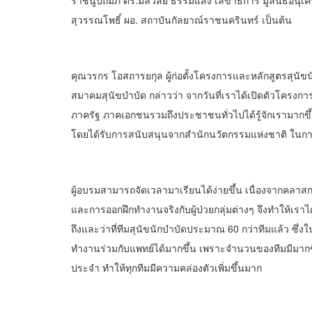
ราชินูปถัมภ์ ดร.มลิวัลย์ ธรรมแสง เลขาธิการ มูลนิธิอ
สุวรรณโพธิ์ ผอ. สถาบันกัลยาณ์ราชนครินทร์ เป็นต้น
คุณวรกร โอสถารยกุล ผู้ก่อตั้งโครงการและหลักสูตรสุน
สมาคมสุนัขบำบัด กล่าวว่า จากวันที่เราได้เปิดตัวโครงการส
ภาครัฐ ภาคเอกชนรวมถึงประชาชนทั่วไปได้รู้จักเรามากขึ
โดยได้รับการสนับสนุนจากสำนักนวัตกรรมแห่งชาติ ใน
ผู้อบรมสามารถจัดเวลามาเรียนได้ง่ายขึ้น เนื่องจากคลา
และการออกฝึกทำงานจริงกับผู้ป่วยกลุ่มต่างๆ จึงทำให้เราได
ถึงและว่าที่ทีมสุนัขนักบำบัดประมาณ 60 กว่าทีมแล้ว ซึ
ทำงานร่วมกับแพทย์ได้มากขึ้น เพราะจำนวนของทีมมีมาก
ประจำ ทำให้ทุกทีมมีความคล่องตัวเพิ่มขึ้นมาก