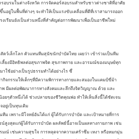
อบรมในต่างจังหวัด การจัดคอร์สอบรมสำหรับชาวต่างชาติที่อาศัย
อยู่ในพื้นที่ต่างๆ จะทำให้เป็นแรงขับเคลื่อนที่ดีที่เราสามารถออก
งเรียนยังเป็นส่วนหนึ่งที่สำคัญต่อการพัฒนาเพื่อเป็นอาชีพใหม่
ตว์เล็กโลก ตัวแทนทีมสุนัขนักบำบัดไทย เผยว่า เข้าร่วมเป็นทีม
์เลี้ยงมีอิทธิพลต่อสุขภาพจิต สุขภาพกาย และอารมณ์ของมนุษย์ทุก
าใช้อย่างเป็นรูปธรรมทำได้อย่างไร ซึ่
ทำกิจกรรมให้เด็กๆที่มีความพิการทางกายและสมองในแคมป์ขี่ม้า
กายภาพ มีผลต่อพัฒนาการทางสังคมและลึกถึงจิตวิญญาณ ด้วย และ
อยๆตัวหนึ่งได้ ช่วงปลายของชีวิตคุณพ่อ ทำให้เห็นสิ่งนี้ได้ชัดเจน
จอยู่เป็นทุนเดิม
ีม เพราะมีโจทย์อันได้แก่ ผู้ได้รับการบำบัด และเป้าหมายที่การ
ชน์สูงสุดแก่ผู้ได้รับการบำบัด ผลลัพธ์นี้อาจเป็นผลทางกายภาพ เช่น
รมณ์ เช่นความสุขใจ การหลุดจากความเศร้าซึม เหงา หรือหมกมุ่น