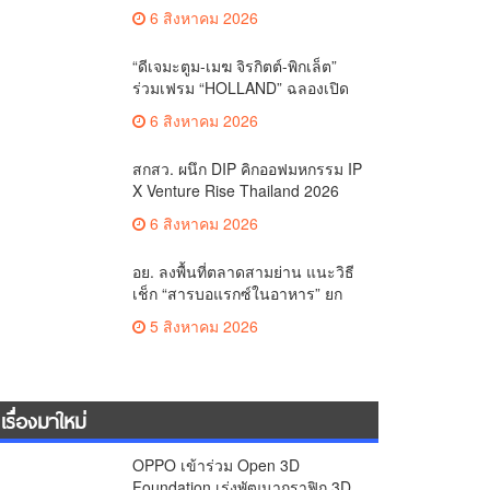
คาราวานกระทิงดุ สัมผัสธรรมชาติ
6 สิงหาคม 2026
เมืองรอง ณ นครนายก
“ดีเจมะตูม-เมฆ จิรกิตต์-พิกเล็ต”
ร่วมเฟรม “HOLLAND” ฉลองเปิด
ตัว SELBAN แบรนด์แฟชั่น
6 สิงหาคม 2026
ครีเอทีฟ เชื่อมคัลเจอร์ไทย-เกาหลี
สกสว. ผนึก DIP คิกออฟมหกรรม IP
X Venture Rise Thailand 2026
สร้างระบบนิเวศเชื่อมทรัพย์สินทาง
6 สิงหาคม 2026
ปัญญาผ่านกองทุน ววน. เพิ่มคุณค่า
งานวิจัยไทย
อย. ลงพื้นที่ตลาดสามย่าน แนะวิธี
เช็ก “สารบอแรกซ์ในอาหาร” ยก
ระดับตลาดสดปลอดภัยเพื่อผู้
5 สิงหาคม 2026
บริโภค
เรื่องมาใหม่
OPPO เข้าร่วม Open 3D
Foundation เร่งพัฒนากราฟิก 3D