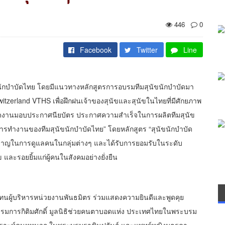
446
0
Facebook
Twitter
Line
นัขนักบำบัดไทย โดยมีแนวทางหลักสูตรการอบรมทีมสุนัขนักบำบัดมา
tzerland VTHS เพื่อฝึกฝนเจ้าของสุนัขและสุนัขในไทยที่มีศักยภาพ
าจัดงานมอบประกาศนียบัตร ประกาศความสำเร็จในการผลิตทีมสุนัข
การทำงานของทีมสุนัขนักบำบัดไทย” โดยหลักสูตร “สุนัขนักบำบัด
ยวชาญในการดูแลคนในกลุ่มต่างๆ และได้รับการยอมรับในระดับ
ละรอยยิ้มแก่ผู้คนในสังคมอย่างยั่งยืน
วแทนผู้บริหารหน่วยงานพันธมิตร ร่วมแสดงความยินดีและพูดคุย
รมการกิติมศักดิ์ มูลนิธิช่วยคนตาบอดแห่ง ประเทศไทยในพระบรม