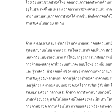
โรงเรียนสุนัขนักบำบัดไทย ตลอดจนการออกทำงานด้านการ
อยู่ในประเทศไทย เพราะเราคิดว่าการมีทีมจำนวนเพิ่มมากขึ้น
ทำงานสนับสนุนภาคการบำบัดได้มากขึ้น อีกทั้งการจัดตั้งโร
สำหรับคนไทยด้วยเช่นกัน
ด้าน สพ.ญ.ดร.ศิรยา ชื่นกำไร อดีตนายกสมาคมสัตวแพทย์สั
สุนัขนักบำบัดไทย จากความสนใจส่วนตัวที่เคยเห็นว่า สัตว
เพศทุกวัยแบบชัดเจนมาก ทำให้อยากรู้ว่าการนำศักยภาพนี้ม
การฝึกของหลักสูตรนี้มีระบบที่น่าจะตอบโจทย์ รวมถึงเคย
และรู้ว่าสัตว์ (ม้า) เติมเต็มชีวิตมนุษย์มากกว่าแค่ทาง
สำหรับผู้สูงวัยหลายๆคน ความรู้สึกว่าชีวิตมีค่ามาจากหมาน้
เลยรู้สึกว่า สมาคมสุนัขนักบำบัดเปิดโอกาสเรียนรู้สิ่งที่สนใ
สพ.ญ.ดร.ศิรยา กล่าวเสริมด้วยว่า การทำงานบำบัดต้องเป็นท
บำบัดต้องบรรลุ หรือให้ได้ผลลัพธ์ใกล้เคียงที่จะเป็นประโย
กายภาพบำบัด การเคลื่อนไหว การออกเสียง หรือผลทางอา