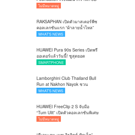
บนอุปกรณ์มือถือ
ไม่มีหมวดหมู่
RAKSAPHAN เปิดตัวมาสเตอร์พีซ
คอลเลกชันแรก “ผ้าลายน้ำไหล”
ยกระดับภูมิปัญญาท้องถิ่นสู่งาน
WHAT'S NEWS
ศิลป์ระดับสากล
HUAWEI Pura 90s Series เปิดพรี
ออเดอร์แล้ววันนี้! ชูสุดยอด
นวัตกรรมกล้อง พร้อม AI อัจฉริยะ
SMARTPHONE
และ 5G Advanced
Lamborghini Club Thailand Bull
Run at Nakhon Nayok ชวน
คาราวานกระทิงดุ สัมผัสธรรมชาติ
WHAT'S NEWS
เมืองรอง ณ นครนายก
HUAWEI FreeClip 2 S จับมือ
“Tum Ulit” เปิดตัวคอลเลกชันพิเศษ
Space Explorer ถ่ายทอดศิลปะบน
ไม่มีหมวดหมู่
เคสหูฟัง
“ดีเจมะตูม-เมฆ จิรกิตต์-พิกเล็ต”