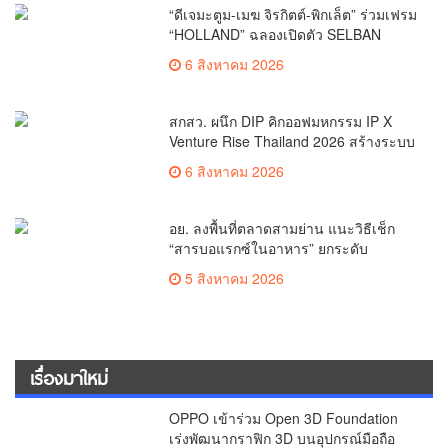
“ดีเจมะตูม-เมฆ จิรกิตต์-พิกเล็ต” ร่วมเฟรม
“HOLLAND” ฉลองเปิดตัว SELBAN
แบรนด์แฟชั่นครีเอทีฟ เชื่อมคัลเจอร์ไทย-
6 สิงหาคม 2026
เกาหลี
สกสว. ผนึก DIP คิกออฟมหกรรม IP X
Venture Rise Thailand 2026 สร้างระบบ
นิเวศเชื่อมทรัพย์สินทางปัญญาผ่าน
6 สิงหาคม 2026
กองทุน ววน. เพิ่มคุณค่างานวิจัยไทย
อย. ลงพื้นที่ตลาดสามย่าน แนะวิธีเช็ก
“สารบอแรกซ์ในอาหาร” ยกระดับ
ตลาดสดปลอดภัยเพื่อผู้บริโภค
5 สิงหาคม 2026
เรื่องมาใหม่
OPPO เข้าร่วม Open 3D Foundation
เร่งพัฒนากราฟิก 3D บนอุปกรณ์มือถือ