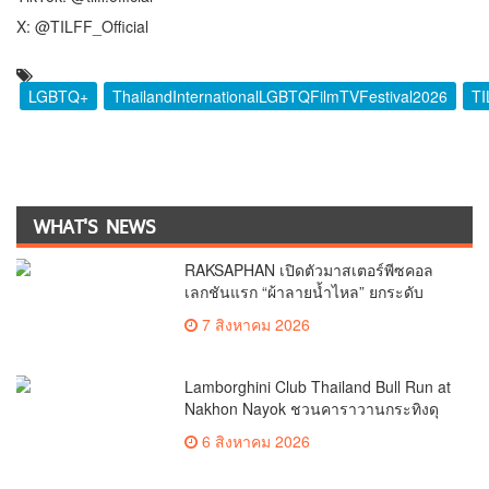
X: @TILFF_Official
LGBTQ+
ThailandInternationalLGBTQFilmTVFestival2026
TI
WHAT'S NEWS
RAKSAPHAN เปิดตัวมาสเตอร์พีซคอล
เลกชันแรก “ผ้าลายน้ำไหล” ยกระดับ
ภูมิปัญญาท้องถิ่นสู่งานศิลป์ระดับสากล
7 สิงหาคม 2026
Lamborghini Club Thailand Bull Run at
Nakhon Nayok ชวนคาราวานกระทิงดุ
สัมผัสธรรมชาติเมืองรอง ณ นครนายก
6 สิงหาคม 2026