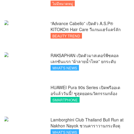
ไม่มีหมวดหมู่
“Advance Cabello” เปิดตัว A.S.P®
KITOKO® Hair Care วีแกนแฮร์แคร์ลัก
ชัวรีจากอังกฤษ ยกระดับการดูแลเส้นผม
BEAUTY TREND
คนเอเชีย
RAKSAPHAN เปิดตัวมาสเตอร์พีซคอล
เลกชันแรก “ผ้าลายน้ำไหล” ยกระดับ
ภูมิปัญญาท้องถิ่นสู่งานศิลป์ระดับสากล
WHAT'S NEWS
HUAWEI Pura 90s Series เปิดพรีออเด
อร์แล้ววันนี้! ชูสุดยอดนวัตกรรมกล้อง
พร้อม AI อัจฉริยะและ 5G Advanced
SMARTPHONE
Lamborghini Club Thailand Bull Run at
Nakhon Nayok ชวนคาราวานกระทิงดุ
สัมผัสธรรมชาติเมืองรอง ณ นครนายก
WHAT'S NEWS