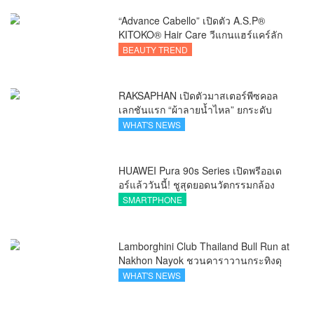
“Advance Cabello” เปิดตัว A.S.P®
KITOKO® Hair Care วีแกนแฮร์แคร์ลัก
ชัวรีจากอังกฤษ ยกระดับการดูแลเส้นผม
BEAUTY TREND
คนเอเชีย
RAKSAPHAN เปิดตัวมาสเตอร์พีซคอล
เลกชันแรก “ผ้าลายน้ำไหล” ยกระดับ
ภูมิปัญญาท้องถิ่นสู่งานศิลป์ระดับสากล
WHAT'S NEWS
HUAWEI Pura 90s Series เปิดพรีออเด
อร์แล้ววันนี้! ชูสุดยอดนวัตกรรมกล้อง
พร้อม AI อัจฉริยะและ 5G Advanced
SMARTPHONE
Lamborghini Club Thailand Bull Run at
Nakhon Nayok ชวนคาราวานกระทิงดุ
สัมผัสธรรมชาติเมืองรอง ณ นครนายก
WHAT'S NEWS