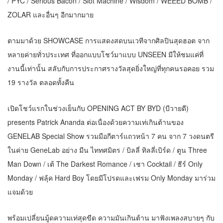
/ PYC / Serious Bacon / Slot Machine / Wisdom / WEEED BOMB /
ZOLAR และอื่นๆ อีกมากมาย
ตามมาด้วย SHOWCASE การแสดงสดบนเวทีจากศิลปินสุดฮอต จาก
หลายค่ายทั่วประเทศ ที่ออกแบบโชว์มาแบบ UNSEEN มีให้ชมแค่ที่
งานนี้เท่านั้น สลับกับการประกาศรางวัลสุดยิ่งใหญ่ที่ทุกคนรอคอย รวม
19 รางวัล ตลอดทั้งคืน
เปิดโชว์แรกในช่วงเย็นกับ OPENING ACT BY BYD (บีวายดี)
presents Patrick Ananda ต่อเนื่องด้วยความเท่เกินต้านของ
GENELAB Special Show รวมมือกีตาร์แถวหน้า 7 คน จาก 7 วงดนตรี
ในค่าย GeneLab อย่าง มีน ไททศมิตร / บิลลี่ ทิลลี่เบิร์ด / ตูน Three
Man Down / เต้ The Darkest Romance / เชา Cocktail / ธีร์ Only
Monday / ฟลุ้ค Hard Boy โดยมีโปรดและเฟรม Only Monday มาร่วม
แจมด้วย
พร้อมเปลี่ยนมู้ดความเท่สุดขีด ความมันเกินต้าน มาฟังเพลงสบายๆ กับ