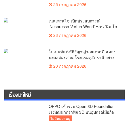
เทนต์คุณภาพ พร้อมต่อยอด IP ไทยสู่
25 กรกฎาคม 2026
ระดับโลก
เนสเพรสโซ เปิดประสบการณ์
‘Nespresso Vertuo World’ ชวน ‘คิม โก
อึน – ชมพู่ อารยา – วิน เมธวิน’ ร่วม
23 กรกฎาคม 2026
‘PRESS TO EXPLORE’
โมเมนท์แห่งปี! “ญาญ่า-ณเดชน์” ฉลอง
มงคลสมรส ณ โรงแรมดุสิตธานี อย่าง
อบอุ่น
20 กรกฎาคม 2026
เรื่องมาใหม่
OPPO เข้าร่วม Open 3D Foundation
เร่งพัฒนากราฟิก 3D บนอุปกรณ์มือถือ
ไม่มีหมวดหมู่