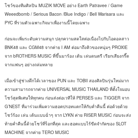
โชว์ของทีมศิลปิน MUZIK MOVE อย่าง Earth Patravee / Game
Weeedbomb / Serious Bacon /Blue Indigo / Bell Warisara และ
PYC ที่รวมตัวเฉพาะกิจมาเพื่องานนี้โดยเฉพาะ
ก่อนจะเพิ่มระดับความสนุก ปลุกความสดใสต่อเนื่องไปกับไอดอลสาว
BNK48 และ CGM48 จากค่าย I AM ต่อมาถึงคิวของหนุ่มๆ PROXIE
จาก bROTHERS MUSIC ที่ขึ้นมาร้อง เต้น เล่นดนตรี เรียกเสียงกรี๊ด
จากแฟนๆ อย่างถล่มทลาย
เมื่อเข้าสู่ช่วงดึกได้เวลาของ PUN และ TOBII สองศิลปินรุ่นใหม่มาก
ความสามารถจากค่าย UNIVERSAL MUSIC THAILAND ที่ตั้งใจมอบ
โชว์สุดพิเศษให้ทุกคน ก่อนส่งต่อเวทีให้ PERSES และ TIGGER จาก
G’NEST ที่มาร่วมเพิ่มความฮอตปรอทแตกให้กับค่ำคืนนี้ ต่อด้วยด้วย
โชว์ร้อง เล่น เต้นแบบฉ่ำๆ จาก LYKN ค่าย RISER MUSIC ก่อนจะส่ง
ท้ายค่ำคืนนี้ด้วยโชว์ที่ร็อกที่สุด และฮอตแบบไร้ขีดจำกัดของ SLOT
MACHINE จากค่าย TERO MUSIC