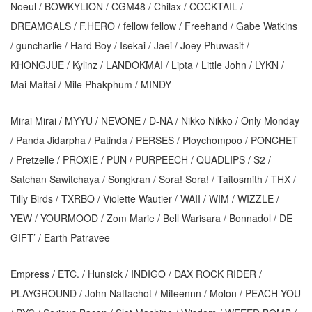
Noeul / BOWKYLION / CGM48 / Chilax / COCKTAIL /
DREAMGALS / F.HERO / fellow fellow / Freehand / Gabe Watkins
/ guncharlie / Hard Boy / Isekai / Jaei / Joey Phuwasit /
KHONGJUE / Kylinz / LANDOKMAI / Lipta / Little John / LYKN /
Mai Maitai / Mile Phakphum / MINDY
Mirai Mirai / MYYU / NEVONE / D-NA / Nikko Nikko / Only Monday
/ Panda Jidarpha / Patinda / PERSES / Ploychompoo / PONCHET
/ Pretzelle / PROXIE / PUN / PURPEECH / QUADLIPS / S2 /
Satchan Sawitchaya / Songkran / Sora! Sora! / Taitosmith / THX /
Tilly Birds / TXRBO / Violette Wautier / WAII / WIM / WIZZLE /
YEW / YOURMOOD / Zom Marie / Bell Warisara / Bonnadol / DE
GIFT’ / Earth Patravee
Empress / ETC. / Hunsick / INDIGO / DAX ROCK RIDER /
PLAYGROUND / John Nattachot / Miteennn / Molon / PEACH YOU