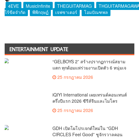
4EVE
MusicInfinite
THEGUITARMAG
THGUITARMAGAWA
ไร้ขีดจำกัด
พีพีกฤษฏ์
เจฟซาเตอร์
โอมปัณฑพล
ENTERTAINMENT UPDATE
“GELBOYS 2” สร้างปรากฏการณ์สยาม
แตก ทุกด้อมแห่ร่วมงานเปิดตัว 6 หนุ่มเจ
ลบอย ปะทะ ตัวท๊อป T-POP พีพี กฤษฏ์
25 กรกฎาคม 2026
เน็กซ์ BUS อองรี PROXIE
iQIYI International เผยเทรนด์คอนเทนต์
ครึ่งปีแรก 2026 ซีรีส์จีนและไมโคร
ดราม่าขึ้นแท่นสองขุมพลังหลัก ดันการ
25 กรกฎาคม 2026
เติบโตทั่วโลก
GDH เปิดโผโปรเจกต์ใหม่ใน “GDH
CIRCLES Feel Good” ชูจักรวาลคอน