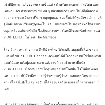
เข้าพิธีแต่งงานไปอย่างหวานชื่นแล้ว สำหรับนางเอกสาวคงไทย และ
เฟม-ภีมเดช ศิวพรพิทักษ์ ที่แฟน ๆ หลายคนอดชื่นชมไม่ได้ก็คือความ
สวยสะกดของเจ้าสาวที่น่าชมทุกมุมมอง รวมทั้งยังได้พูดถึงชุดเจ้าสาวที่
ดูน้อยแต่มาก เรียบหรูดูแพง ไม่เยอะไม่น้อยเกินไป แต่ช่วยทำให้สาวแม
ทดูสวยโดดเด่นออร่าจับ ซึ่งเป็นผลงานของไทยดีไซเนอร์อย่างแบรนด์
VICKTEERUT ในไลน์ The Marriage
โดยเจ้าสาวคนสวย แมท-ภีรนีย์ คงไทย ได้เผยถึงเหตุผลที่เลือกชุดจาก
แบรนด์ VICKTEERUT ว่า “ส่วนตัวแมทได้มีโอกาสมาชมโชว์และถ่าย
แบบให้แบรนด์อยู่ตลอด พอจะแต่งงานก็เลยเข้ามาหาพี่แป้ง
VICKTEERUT ซึ่งตอนแรกที่ได้คุยกันเราไม่มีโจทย์อะไรให้พี่แป้งเลย
เพราะเราเองก็ไว้ใจพี่เขา เรารู้ว่าเขาจะรู้ว่าเราชอบแบบไหน แบบว่า
ตามสไตล์พี่แป้งไปเลย พอวันที่ได้ลองชุดครั้งแรกแล้วน้ำตาซึมออกมา
เลย
เพราะรู้สึกว่าชุดที่ตัดออกมาเป็นตัวเราทั้งหมด และจริงๆ แมททำงาน