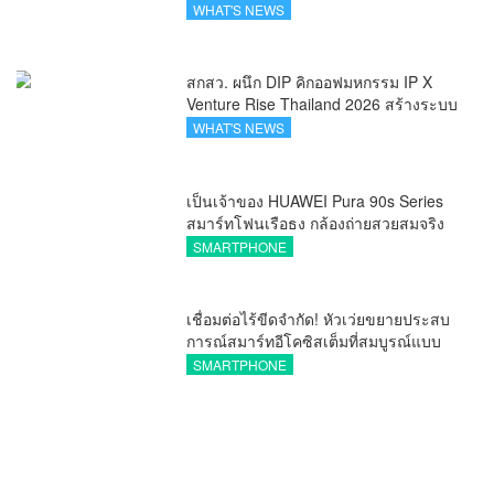
แบรนด์แฟชั่นครีเอทีฟ เชื่อมคัลเจอร์ไทย-
WHAT'S NEWS
เกาหลี
สกสว. ผนึก DIP คิกออฟมหกรรม IP X
Venture Rise Thailand 2026 สร้างระบบ
นิเวศเชื่อมทรัพย์สินทางปัญญาผ่าน
WHAT'S NEWS
กองทุน ววน. เพิ่มคุณค่างานวิจัยไทย
เป็นเจ้าของ HUAWEI Pura 90s Series
สมาร์ทโฟนเรือธง กล้องถ่ายสวยสมจริง
ทุกระยะ พร้อมของสมนาคุณและสิทธิ
SMARTPHONE
พิเศษสุดคุ้มห้ามพลาด
เชื่อมต่อไร้ขีดจำกัด! หัวเว่ยขยายประสบ
การณ์สมาร์ทอีโคซิสเต็มที่สมบูรณ์แบบ
ไร้รอยต่อ ครบ จบ ในที่เดียวที่ HUAWEI
SMARTPHONE
AppGallery