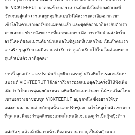
กับ VICKTEERUT มาค่อนข้างบ่อย แบรนด์จะมีสไตล์ของตัวเองที่
ชัดเจนอยู่แล้ว เราเลยพูดคุยกันแบบไม่ได้ลงรายละเอียดมาก เขา
เข้าใจในคาแรกเตอร์ของแมทอยู่แล้ว และชุดที่ออกมาก็ตรงกับตัวเรา
มากเลยค่ะ ช่วงหลังของชุดที่แมทชอบมาก คือ การหยิบนำคลังผ้าใน
อาร์ไคฟท์ของเเบรนด์มานำเสนอในซิลูเอทที่เเปลกใหม่ เป็นตัวตนเรา
เองจริง ๆ ดูเรียบ แต่มีความเท่ เรียกว่าดูแล้วเรียบโก้ในสไตล์แมทมาก
ดูแล้วเป็นตัวเราที่สุดค่ะ”
งานนี้ คุณแป้ง – อรประพันธ์ สุทธินรเศรษฐ์ ครีเอทีฟไดเรคเตอร์แห่ง
เเบรนด์ VICKTEERUT ได้กล่าวถึงการออกแบบชุดในครั้งนี้ให้ฟังเพิ่ม
เติมว่า “เป็นการพูดคุยกันระหว่างพี่แป้งกับแมทว่าอยากได้ชุดสไตล์ไหน
เขาบอกว่าเขาชอบชุด VICKTEERUT อยู่ชุดหนึ่ง ซึ่งอยากให้ชุด
แต่งงานออกมาคล้ายกับชุดนั้น และปรับชุดอย่างไรให้ดูเป็นตัวเขามาก
ที่สุด และพี่มองว่าบุคลิกของแมทนั้นคนอื่นจะมองดูว่าเป็นผู้หญิงห้าว
แต่จริง ๆ แล้วเค้ามีความห้าวที่ผสมหวาน เขาดูเป็นผู้หญิงแนว