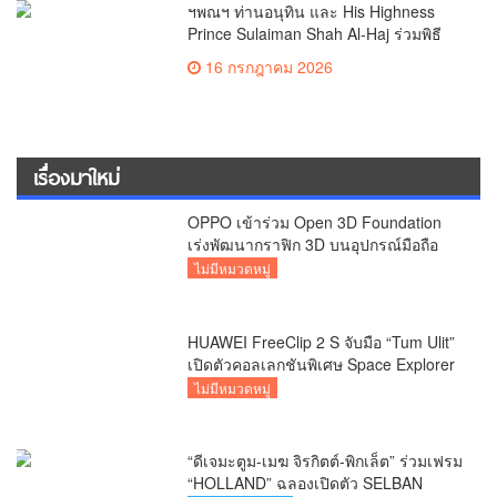
ฯพณฯ ท่านอนุทิน และ His Highness
Prince Sulaiman Shah Al-Haj ร่วมพิธี
เปิดมหกรรม MEGA HALAL Bangkok
16 กรกฎาคม 2026
2026 พร้อม MEGA SHOW Bangkok
2026 อย่างยิ่งใหญ่
เรื่องมาใหม่
OPPO เข้าร่วม Open 3D Foundation
เร่งพัฒนากราฟิก 3D บนอุปกรณ์มือถือ
ไม่มีหมวดหมู่
HUAWEI FreeClip 2 S จับมือ “Tum Ulit”
เปิดตัวคอลเลกชันพิเศษ Space Explorer
ถ่ายทอดศิลปะบนเคสหูฟัง
ไม่มีหมวดหมู่
“ดีเจมะตูม-เมฆ จิรกิตต์-พิกเล็ต” ร่วมเฟรม
“HOLLAND” ฉลองเปิดตัว SELBAN