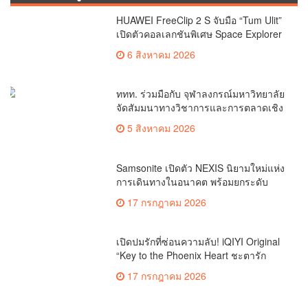
HUAWEI FreeClip 2 S จับมือ “Tum Ulit”
เปิดตัวคอลเลกชันพิเศษ Space Explorer
ถ่ายทอดศิลปะบนเคสหูฟัง
6 สิงหาคม 2026
ททท. ร่วมมือกับ จุฬาลงกรณ์มหาวิทยาลัย
จัดสัมมนาทางวิชาการและการตลาดเชิง
รุกแนะเคล็ดลับปรับธุรกิจท่องเที่ยวไทย
5 สิงหาคม 2026
“ขายได้ ขายดี ขายนาน”
Samsonite เปิดตัว NEXIS นิยามใหม่แห่ง
การเดินทางในอนาคต พร้อมยกระดับ
ประสบการณ์สัมผัสนวัตกรรมกระเป๋าเดิน
17 กรกฎาคม 2026
ทางใจกลางกรุงเทพฯ
เปิดปมรักที่ซ่อนความลับ! iQIYI Original
“Key to the Phoenix Heart ชะตารัก
กระดูกปักษา” ซีรีส์ “แต่งก่อนรักทีหลัง”
17 กรกฎาคม 2026
ที่มาพร้อมเกมชิงอำนาจและการไขคดีสุด
เข้มข้น