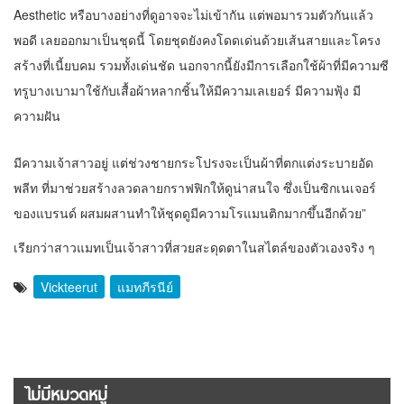
Aesthetic หรือบางอย่างที่ดูอาจจะไม่เข้ากัน แต่พอมารวมตัวกันแล้ว
พอดี เลยออกมาเป็นชุดนี้ โดยชุดยังคงโดดเด่นด้วยเส้นสายและโครง
สร้างที่เนี้ยบคม รวมทั้งเด่นชัด นอกจากนี้ยังมีการเลือกใช้ผ้าที่มีความซี
ทรูบางเบามาใช้กับเสื้อผ้าหลากชิ้นให้มีความเลเยอร์ มีความฟุ้ง มี
ความฝัน
มีความเจ้าสาวอยู่ แต่ช่วงชายกระโปรงจะเป็นผ้าที่ตกแต่งระบายอัด
พลีท ที่มาช่วยสร้างลวดลายกราฟฟิกให้ดูน่าสนใจ ซึ่งเป็นซิกเนเจอร์
ของแบรนด์ ผสมผสานทำให้ชุดดูมีความโรแมนติกมากขึ้นอีกด้วย”
เรียกว่าสาวแมทเป็นเจ้าสาวที่สวยสะดุดตาในสไตล์ของตัวเองจริง ๆ
Vickteerut
แมทภีรนีย์
ไม่มีหมวดหมู่