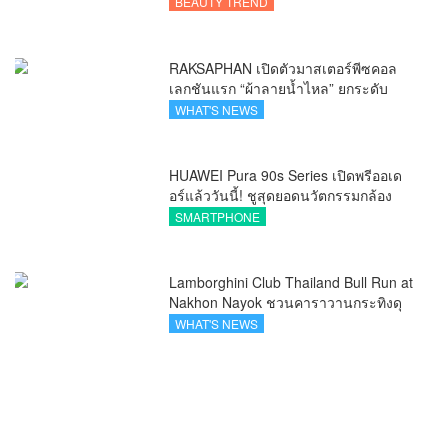
ชัวรีจากอังกฤษ ยกระดับการดูแลเส้นผม
BEAUTY TREND
คนเอเชีย
RAKSAPHAN เปิดตัวมาสเตอร์พีซคอล
เลกชันแรก “ผ้าลายน้ำไหล” ยกระดับ
ภูมิปัญญาท้องถิ่นสู่งานศิลป์ระดับสากล
WHAT'S NEWS
HUAWEI Pura 90s Series เปิดพรีออเด
อร์แล้ววันนี้! ชูสุดยอดนวัตกรรมกล้อง
พร้อม AI อัจฉริยะและ 5G Advanced
SMARTPHONE
Lamborghini Club Thailand Bull Run at
Nakhon Nayok ชวนคาราวานกระทิงดุ
สัมผัสธรรมชาติเมืองรอง ณ นครนายก
WHAT'S NEWS