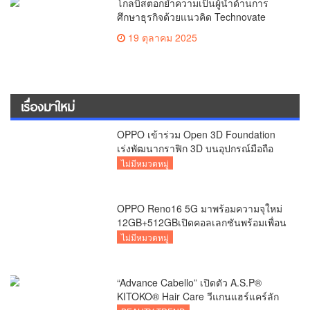
โกลบิสตอกย้ำความเป็นผู้นำด้านการ
ศึกษาธุรกิจด้วยแนวคิด Technovate
เตรียมผู้นำสู่ยุคดิจิทัล พร้อมเปิดตัวแบ
19 ตุลาคม 2025
รนด์แอมบาสเดอร์ เฌอปราง อารีย์กุล
เรื่องมาใหม่
OPPO เข้าร่วม Open 3D Foundation
เร่งพัฒนากราฟิก 3D บนอุปกรณ์มือถือ
ไม่มีหมวดหมู่
OPPO Reno16 5G มาพร้อมความจุใหม่
12GB+512GBเปิดคอลเลกชันพร้อมเพื่อน
ซี้ไอคอนิกคนล่าสุด
ไม่มีหมวดหมู่
“Advance Cabello” เปิดตัว A.S.P®
KITOKO® Hair Care วีแกนแฮร์แคร์ลัก