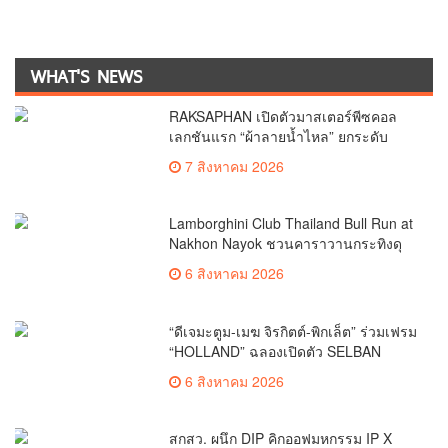
WHAT'S NEWS
RAKSAPHAN เปิดตัวมาสเตอร์พีซคอล
เลกชันแรก “ผ้าลายน้ำไหล” ยกระดับ
ภูมิปัญญาท้องถิ่นสู่งานศิลป์ระดับสากล
7 สิงหาคม 2026
Lamborghini Club Thailand Bull Run at
Nakhon Nayok ชวนคาราวานกระทิงดุ
สัมผัสธรรมชาติเมืองรอง ณ นครนายก
6 สิงหาคม 2026
“ดีเจมะตูม-เมฆ จิรกิตต์-พิกเล็ต” ร่วมเฟรม
“HOLLAND” ฉลองเปิดตัว SELBAN
แบรนด์แฟชั่นครีเอทีฟ เชื่อมคัลเจอร์ไทย-
6 สิงหาคม 2026
เกาหลี
สกสว. ผนึก DIP คิกออฟมหกรรม IP X