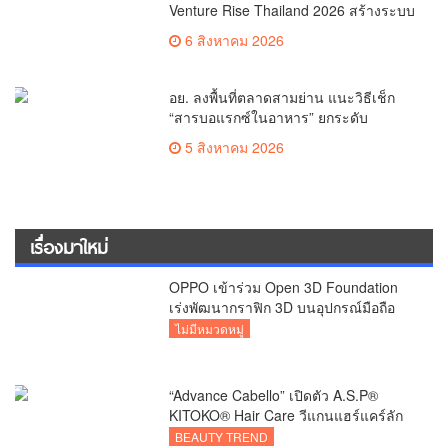
Venture Rise Thailand 2026 สร้างระบบ
นิเวศเชื่อมทรัพย์สินทางปัญญาผ่าน
6 สิงหาคม 2026
กองทุน ววน. เพิ่มคุณค่างานวิจัยไทย
อย. ลงพื้นที่ตลาดสามย่าน แนะวิธีเช็ก
“สารบอแรกซ์ในอาหาร” ยกระดับ
ตลาดสดปลอดภัยเพื่อผู้บริโภค
5 สิงหาคม 2026
เรื่องมาใหม่
OPPO เข้าร่วม Open 3D Foundation
เร่งพัฒนากราฟิก 3D บนอุปกรณ์มือถือ
ไม่มีหมวดหมู่
“Advance Cabello” เปิดตัว A.S.P®
KITOKO® Hair Care วีแกนแฮร์แคร์ลัก
ชัวรีจากอังกฤษ ยกระดับการดูแลเส้นผม
BEAUTY TREND