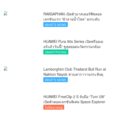
คนเอเชีย
RAKSAPHAN เปิดตัวมาสเตอร์พีซคอล
เลกชันแรก “ผ้าลายน้ำไหล” ยกระดับ
ภูมิปัญญาท้องถิ่นสู่งานศิลป์ระดับสากล
WHAT'S NEWS
HUAWEI Pura 90s Series เปิดพรีออเด
อร์แล้ววันนี้! ชูสุดยอดนวัตกรรมกล้อง
พร้อม AI อัจฉริยะและ 5G Advanced
SMARTPHONE
Lamborghini Club Thailand Bull Run at
Nakhon Nayok ชวนคาราวานกระทิงดุ
สัมผัสธรรมชาติเมืองรอง ณ นครนายก
WHAT'S NEWS
HUAWEI FreeClip 2 S จับมือ “Tum Ulit”
เปิดตัวคอลเลกชันพิเศษ Space Explorer
ถ่ายทอดศิลปะบนเคสหูฟัง
ไม่มีหมวดหมู่