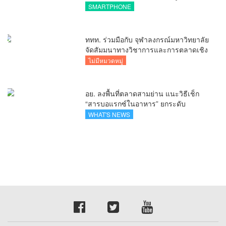
ไร้รอยต่อ ครบ จบ ในที่เดียวที่ HUAWEI
SMARTPHONE
AppGallery
ททท. ร่วมมือกับ จุฬาลงกรณ์มหาวิทยาลัย
จัดสัมมนาทางวิชาการและการตลาดเชิง
รุกแนะเคล็ดลับปรับธุรกิจท่องเที่ยวไทย
ไม่มีหมวดหมู่
“ขายได้ ขายดี ขายนาน”
อย. ลงพื้นที่ตลาดสามย่าน แนะวิธีเช็ก
“สารบอแรกซ์ในอาหาร” ยกระดับ
ตลาดสดปลอดภัยเพื่อผู้บริโภค
WHAT'S NEWS