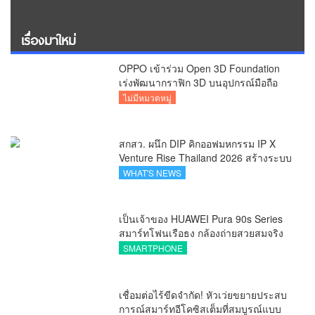
เรื่องมาใหม่
OPPO เข้าร่วม Open 3D Foundation
เร่งพัฒนากราฟิก 3D บนอุปกรณ์มือถือ
ไม่มีหมวดหมู่
สกสว. ผนึก DIP คิกออฟมหกรรม IP X
Venture Rise Thailand 2026 สร้างระบบ
นิเวศเชื่อมทรัพย์สินทางปัญญาผ่าน
WHAT'S NEWS
กองทุน ววน. เพิ่มคุณค่างานวิจัยไทย
เป็นเจ้าของ HUAWEI Pura 90s Series
สมาร์ทโฟนเรือธง กล้องถ่ายสวยสมจริง
ทุกระยะ พร้อมของสมนาคุณและสิทธิ
SMARTPHONE
พิเศษสุดคุ้มห้ามพลาด
เชื่อมต่อไร้ขีดจำกัด! หัวเว่ยขยายประสบ
การณ์สมาร์ทอีโคซิสเต็มที่สมบูรณ์แบบ