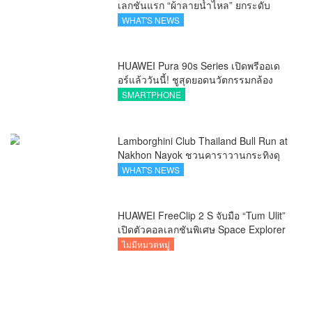
เลกชันแรก “ผ้าลายน้ำไหล” ยกระดับ
ภูมิปัญญาท้องถิ่นสู่งานศิลป์ระดับสากล
WHAT'S NEWS
HUAWEI Pura 90s Series เปิดพรีออเด
อร์แล้ววันนี้! ชูสุดยอดนวัตกรรมกล้อง
พร้อม AI อัจฉริยะและ 5G Advanced
SMARTPHONE
Lamborghini Club Thailand Bull Run at
Nakhon Nayok ชวนคาราวานกระทิงดุ
สัมผัสธรรมชาติเมืองรอง ณ นครนายก
WHAT'S NEWS
HUAWEI FreeClip 2 S จับมือ “Tum Ulit”
เปิดตัวคอลเลกชันพิเศษ Space Explorer
ถ่ายทอดศิลปะบนเคสหูฟัง
ไม่มีหมวดหมู่