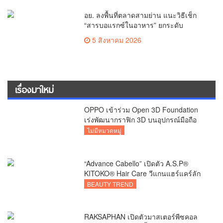
อย. ลงพื้นที่ตลาดสามย่าน แนะวิธีเช็ก
“สารบอแรกซ์ในอาหาร” ยกระดับ
ตลาดสดปลอดภัยเพื่อผู้บริโภค
5 สิงหาคม 2026
เรื่องมาใหม่
OPPO เข้าร่วม Open 3D Foundation
เร่งพัฒนากราฟิก 3D บนอุปกรณ์มือถือ
ไม่มีหมวดหมู่
“Advance Cabello” เปิดตัว A.S.P®
KITOKO® Hair Care วีแกนแฮร์แคร์ลัก
ชัวรีจากอังกฤษ ยกระดับการดูแลเส้นผม
BEAUTY TREND
คนเอเชีย
RAKSAPHAN เปิดตัวมาสเตอร์พีซคอล