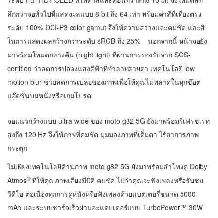
ระดับ Full HD+ OLED ที่ให้ค่าสีและคอนทราสถึง 10 bit จึงให้มิติสีที่
ลึกกว่าจอทั่วไปที่แสดงผลแบบ 8 bit ถึง 64 เท่า พร้อมค่าสีที่เที่ยงตรง
ระดับ 100% DCI-P3 color gamut จึงให้ความสว่างและคมชัด และสี
ในการแสดงผลกว้างกว่าระดับ sRGB ถึง 25% นอกจากนี้ หน้าจอยัง
มาพร้อมโหมดกลางคืน (night light) ที่ผ่านการรองรับจาก SGS-
certified ว่าลดการปล่องแสงสีฟ้าที่ทำลายสายตา เทคโนโลยี low
motion blur ช่วยลดการเบลอของภาพเพื่อให้คุณไม่พลาดในทุกช๊อต
แอ๊คชั่นบนหนังหรือเกมโปรด
จอแนวกว้างแบบ ultra-wide ของ moto g82 5G ยังมาพร้อมรีเฟรชเรท
สูงถึง 120 Hz จึงให้ภาพที่คมชัด มุมมองภาพที่เต็มตา ไร้อาการภาพ
กระตุก
ไม่เพียงเทคโนโลยีด้านภาพ moto g82 5G ยังมาพร้อมลำโพงคู่ Dolby
®
Atmos
ที่ให้คุณภาพเสียงมีมิติ คมชัด ไม่ว่าคุณจะฟังเพลงหรือรับชม
วีดีโอ ต่อเนื่องทุกการดูหนังหรือฟังเพลงด้วยแบตเตอรี่ขนาด 5000
mAh และระบบชาร์จเร็วผ่านอะแดปเตอร์แบบ TurboPower™ 30W