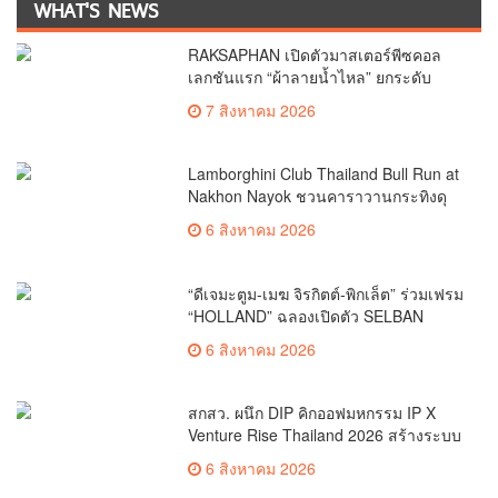
WHAT'S NEWS
RAKSAPHAN เปิดตัวมาสเตอร์พีซคอล
เลกชันแรก “ผ้าลายน้ำไหล” ยกระดับ
ภูมิปัญญาท้องถิ่นสู่งานศิลป์ระดับสากล
7 สิงหาคม 2026
Lamborghini Club Thailand Bull Run at
Nakhon Nayok ชวนคาราวานกระทิงดุ
สัมผัสธรรมชาติเมืองรอง ณ นครนายก
6 สิงหาคม 2026
“ดีเจมะตูม-เมฆ จิรกิตต์-พิกเล็ต” ร่วมเฟรม
“HOLLAND” ฉลองเปิดตัว SELBAN
แบรนด์แฟชั่นครีเอทีฟ เชื่อมคัลเจอร์ไทย-
6 สิงหาคม 2026
เกาหลี
สกสว. ผนึก DIP คิกออฟมหกรรม IP X
Venture Rise Thailand 2026 สร้างระบบ
นิเวศเชื่อมทรัพย์สินทางปัญญาผ่าน
6 สิงหาคม 2026
กองทุน ววน. เพิ่มคุณค่างานวิจัยไทย