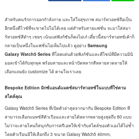
สำหรับคนรักการออกกำลังกาย และใส่ใจสุขภาพ สมาร์ทวอทช์ถือเป็น
อีกหนึ่งดีไวซ์ที่จะขาดไปไม่ได้เลย แต่สำหรับสายแฟชั่น จะมาใส่สมา
ร์ทวอทช์สีดำๆ เชยๆ เน้นแต่ฟังก์ชันก็คงไม่เก๋ เดี๋ยวนี้สมาร์ทวอทช์เค้าก็
กลายเป็นหนึ่งในแฟชั่นไอเท็มไปแล้ว ดูอย่าง
Samsung
Galaxy Watch5 Series
ที่โดดเด่นด้วยฟังก์ชันและดีไซน์ที่มีความมินิ
มอลเข้าได้กับทุกลุค พร้อมสายและหน้าปัดหลากสีหลายลวดลายให้
เลือกแถมยัง customize ได้ ตามใจเราเลย
Bespoke Edition
มิกซ์แอนด์แมตช์สมาร์ทวอทช์ในแบบที่ใช่ตาม
สไตล์คุณ
Galaxy Watch5 Series ที่เปิดตัวล่าสุดจากมากับ Bespoke Edition ที่
สามารถเลือกแมทช์สีตัวเรือนและสายได้หลากหลายสูงสุดถึง 80 แบบ
ไม่ว่าจะสายไหนก็สนุกกับการครีเอทให้เข้ากับสไตล์ของตัวเองได้ไม่ซ้ำ
โดยตัวเรือนมีให้เลือกถึง 3 ขนาด Galaxy Watch5 40mm,