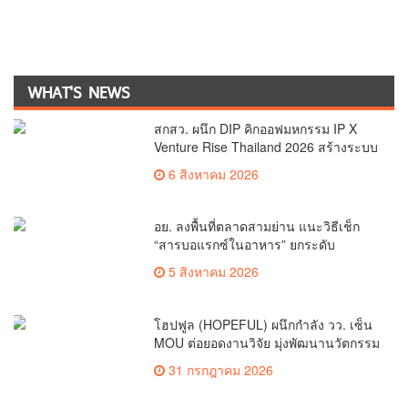
WHAT'S NEWS
สกสว. ผนึก DIP คิกออฟมหกรรม IP X
Venture Rise Thailand 2026 สร้างระบบ
นิเวศเชื่อมทรัพย์สินทางปัญญาผ่าน
6 สิงหาคม 2026
กองทุน ววน. เพิ่มคุณค่างานวิจัยไทย
อย. ลงพื้นที่ตลาดสามย่าน แนะวิธีเช็ก
“สารบอแรกซ์ในอาหาร” ยกระดับ
ตลาดสดปลอดภัยเพื่อผู้บริโภค
5 สิงหาคม 2026
โฮปฟูล (HOPEFUL) ผนึกกำลัง วว. เซ็น
MOU ต่อยอดงานวิจัย มุ่งพัฒนานวัตกรรม
โภชนาการ 4 กลุ่มโรคเรื้อรัง หนุน
31 กรกฎาคม 2026
สมุนไพรไทยสร้างความมั่นคงด้าน
สุขภาพ