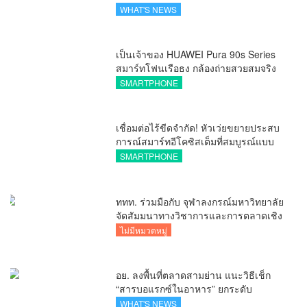
นิเวศเชื่อมทรัพย์สินทางปัญญาผ่าน
WHAT'S NEWS
กองทุน ววน. เพิ่มคุณค่างานวิจัยไทย
เป็นเจ้าของ HUAWEI Pura 90s Series
สมาร์ทโฟนเรือธง กล้องถ่ายสวยสมจริง
ทุกระยะ พร้อมของสมนาคุณและสิทธิ
SMARTPHONE
พิเศษสุดคุ้มห้ามพลาด
เชื่อมต่อไร้ขีดจำกัด! หัวเว่ยขยายประสบ
การณ์สมาร์ทอีโคซิสเต็มที่สมบูรณ์แบบ
ไร้รอยต่อ ครบ จบ ในที่เดียวที่ HUAWEI
SMARTPHONE
AppGallery
ททท. ร่วมมือกับ จุฬาลงกรณ์มหาวิทยาลัย
จัดสัมมนาทางวิชาการและการตลาดเชิง
รุกแนะเคล็ดลับปรับธุรกิจท่องเที่ยวไทย
ไม่มีหมวดหมู่
“ขายได้ ขายดี ขายนาน”
อย. ลงพื้นที่ตลาดสามย่าน แนะวิธีเช็ก
“สารบอแรกซ์ในอาหาร” ยกระดับ
ตลาดสดปลอดภัยเพื่อผู้บริโภค
WHAT'S NEWS