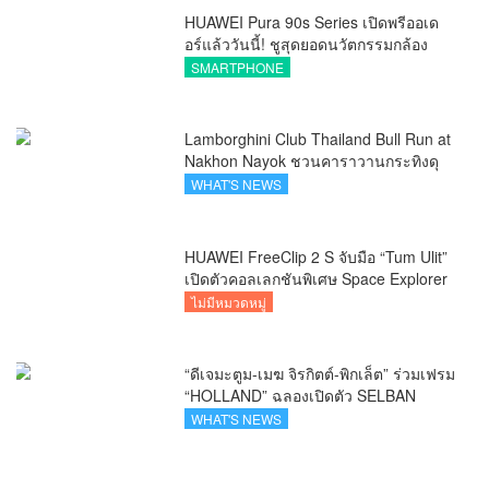
HUAWEI Pura 90s Series เปิดพรีออเด
อร์แล้ววันนี้! ชูสุดยอดนวัตกรรมกล้อง
พร้อม AI อัจฉริยะและ 5G Advanced
SMARTPHONE
Lamborghini Club Thailand Bull Run at
Nakhon Nayok ชวนคาราวานกระทิงดุ
สัมผัสธรรมชาติเมืองรอง ณ นครนายก
WHAT'S NEWS
HUAWEI FreeClip 2 S จับมือ “Tum Ulit”
เปิดตัวคอลเลกชันพิเศษ Space Explorer
ถ่ายทอดศิลปะบนเคสหูฟัง
ไม่มีหมวดหมู่
“ดีเจมะตูม-เมฆ จิรกิตต์-พิกเล็ต” ร่วมเฟรม
“HOLLAND” ฉลองเปิดตัว SELBAN
แบรนด์แฟชั่นครีเอทีฟ เชื่อมคัลเจอร์ไทย-
WHAT'S NEWS
เกาหลี