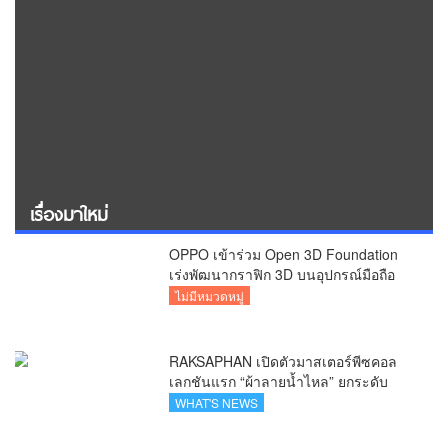
เรื่องมาใหม่
OPPO เข้าร่วม Open 3D Foundation
เร่งพัฒนากราฟิก 3D บนอุปกรณ์มือถือ
ไม่มีหมวดหมู่
RAKSAPHAN เปิดตัวมาสเตอร์พีซคอล
เลกชันแรก “ผ้าลายน้ำไหล” ยกระดับ
ภูมิปัญญาท้องถิ่นสู่งานศิลป์ระดับสากล
WHAT'S NEWS