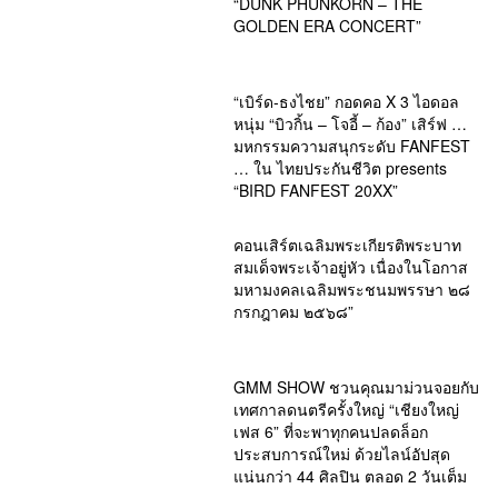
“DUNK PHUNKORN – THE
GOLDEN ERA CONCERT”
“เบิร์ด-ธงไชย” กอดคอ X 3 ไอดอล
หนุ่ม “บิวกิ้น – โจอี้ – ก้อง” เสิร์ฟ …
มหกรรมความสนุกระดับ FANFEST
… ใน ไทยประกันชีวิต presents
“BIRD FANFEST 20XX”
คอนเสิร์ตเฉลิมพระเกียรติพระบาท
สมเด็จพระเจ้าอยู่หัว เนื่องในโอกาส
มหามงคลเฉลิมพระชนมพรรษา ๒๘
กรกฎาคม ๒๕๖๘”
GMM SHOW ชวนคุณมาม่วนจอยกับ
เทศกาลดนตรีครั้งใหญ่ “เชียงใหญ่
เฟส 6” ที่จะพาทุกคนปลดล็อก
ประสบการณ์ใหม่ ด้วยไลน์อัปสุด
แน่นกว่า 44 ศิลปิน ตลอด 2 วันเต็ม