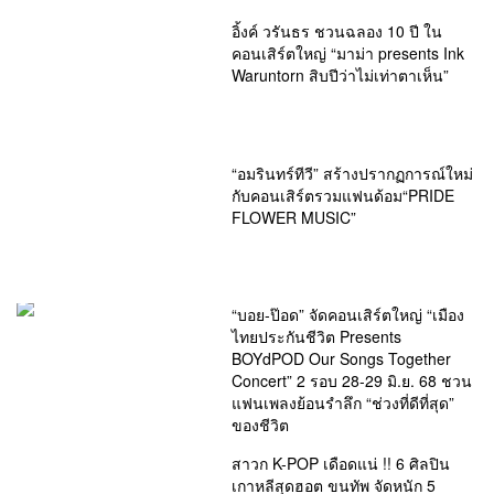
อิ้งค์ วรันธร ชวนฉลอง 10 ปี ใน
คอนเสิร์ตใหญ่ “มาม่า presents Ink
Waruntorn สิบปีว่าไม่เท่าตาเห็น”
“อมรินทร์ทีวี” สร้างปรากฏการณ์ใหม่
กับคอนเสิร์ตรวมแฟนด้อม“PRIDE
FLOWER MUSIC”
“บอย-ป๊อด” จัดคอนเสิร์ตใหญ่ “เมือง
ไทยประกันชีวิต Presents
BOYdPOD Our Songs Together
Concert” 2 รอบ 28-29 มิ.ย. 68 ชวน
แฟนเพลงย้อนรำลึก “ช่วงที่ดีที่สุด”
ของชีวิต
สาวก K-POP เดือดแน่ !! 6 ศิลปิน
เกาหลีสุดฮอต ขนทัพ จัดหนัก 5