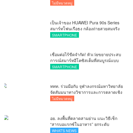
ไม่มีหมวดหมู่
เป็นเจ้าของ HUAWEI Pura 90s Series
สมาร์ทโฟนเรือธง กล้องถ่ายสวยสมจริง
ทุกระยะ พร้อมของสมนาคุณและสิทธิ
SMARTPHONE
พิเศษสุดคุ้มห้ามพลาด
เชื่อมต่อไร้ขีดจำกัด! หัวเว่ยขยายประสบ
การณ์สมาร์ทอีโคซิสเต็มที่สมบูรณ์แบบ
ไร้รอยต่อ ครบ จบ ในที่เดียวที่ HUAWEI
SMARTPHONE
AppGallery
ททท. ร่วมมือกับ จุฬาลงกรณ์มหาวิทยาลัย
จัดสัมมนาทางวิชาการและการตลาดเชิง
รุกแนะเคล็ดลับปรับธุรกิจท่องเที่ยวไทย
ไม่มีหมวดหมู่
“ขายได้ ขายดี ขายนาน”
อย. ลงพื้นที่ตลาดสามย่าน แนะวิธีเช็ก
“สารบอแรกซ์ในอาหาร” ยกระดับ
ตลาดสดปลอดภัยเพื่อผู้บริโภค
WHAT'S NEWS