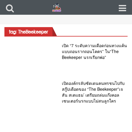
tag: TheBeekeeper
เปิด “7 ระดับความเดือดก่อนทวงแค้น
แบบถอนรากถอนโคตร” ใน“The
Beekeeper นรกเรียกพ่อ”
เปิดองค์กรลับซัดเดนคนทรชนไปกับ
สกู๊ปเดือดของ “The Beekeeper”เจ
สัน สเตแธม’ เตรียมถล่มแก๊งคอล
เซนเตอร์นรกแบบไม่สนลูกใคร