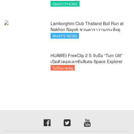
พร้อม AI อัจฉริยะและ 5G Advanced
SMARTPHONE
Lamborghini Club Thailand Bull Run at
Nakhon Nayok ชวนคาราวานกระทิงดุ
สัมผัสธรรมชาติเมืองรอง ณ นครนายก
WHAT'S NEWS
HUAWEI FreeClip 2 S จับมือ “Tum Ulit”
เปิดตัวคอลเลกชันพิเศษ Space Explorer
ถ่ายทอดศิลปะบนเคสหูฟัง
ไม่มีหมวดหมู่