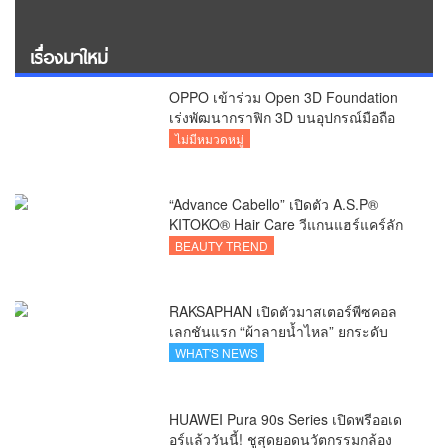
เรื่องมาใหม่
OPPO เข้าร่วม Open 3D Foundation
เร่งพัฒนากราฟิก 3D บนอุปกรณ์มือถือ
ไม่มีหมวดหมู่
“Advance Cabello” เปิดตัว A.S.P®
KITOKO® Hair Care วีแกนแฮร์แคร์ลัก
ชัวรีจากอังกฤษ ยกระดับการดูแลเส้นผม
BEAUTY TREND
คนเอเชีย
RAKSAPHAN เปิดตัวมาสเตอร์พีซคอล
เลกชันแรก “ผ้าลายน้ำไหล” ยกระดับ
ภูมิปัญญาท้องถิ่นสู่งานศิลป์ระดับสากล
WHAT'S NEWS
HUAWEI Pura 90s Series เปิดพรีออเด
อร์แล้ววันนี้! ชูสุดยอดนวัตกรรมกล้อง